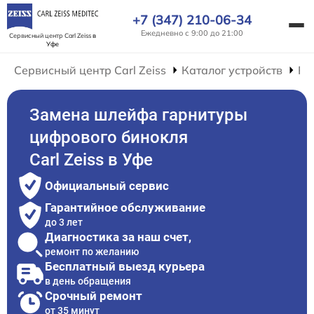
+7 (347) 210-06-34
Ежедневно с 9:00 до 21:00
Сервисный центр Carl Zeiss
в
Уфе
Сервисный центр Carl Zeiss
Каталог устройств
Ре
Замена шлейфа гарнитуры
цифрового бинокля
Carl Zeiss в Уфе
Официальный сервис
Гарантийное обслуживание
до 3 лет
Диагностика за наш счет,
ремонт по желанию
Бесплатный выезд курьера
в день обращения
Срочный ремонт
от 35 минут