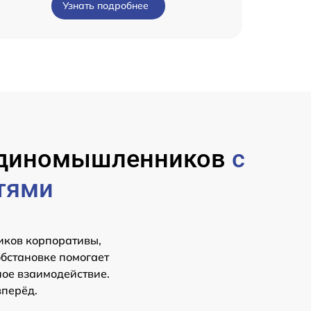
Узнать подробнее
 единомышленников
с
тями
иков корпоративы,
обстановке помогает
ное взаимодействие.
вперёд.